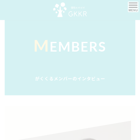
コ
ナ
ン
ビ
テ
ゲ
ン
ー
ツ
シ
へ
ョ
M
ス
ン
EMBERS
キ
に
ッ
移
プ
動
がくくるメンバーのインタビュー