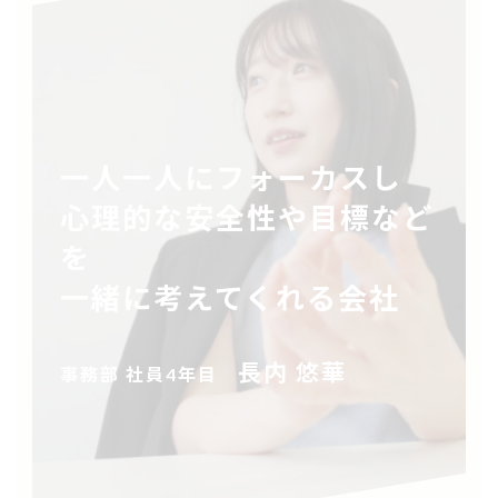
一人一人にフォーカスし
心理的な安全性や目標など
を
一緒に考えてくれる会社
長内 悠華
事務部 社員4年目